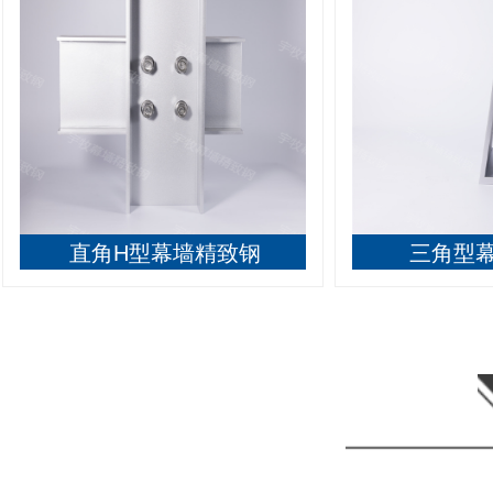
直角H型幕墙精致钢
三角型