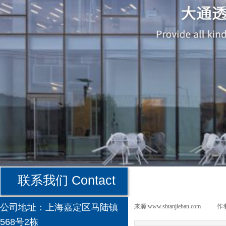
联系我们 Contact
公司地址：
上海嘉定区马陆镇
来源:
www.shtanjieban.com
|
作者
568号2栋