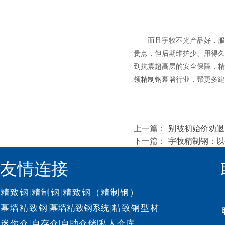
而且宇牧不光产品好，服
贵点，但后期维护少、用得久
到抗震超高层的安全保障，精
领
精制钢幕墙
行业，帮更多建
上一篇：
别被初始价劝退
下一篇：
宇牧精制钢：以
友情连接
精致钢
|
精制钢
|
精致钢（精制钢）
幕墙精致钢
|
幕墙精致钢系统
|
精致钢型材
迷你仓
|
自存仓
|
自助仓储
|
私人仓库