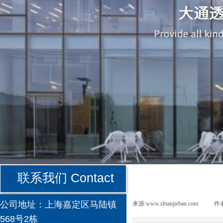
联系我们 Contact
公司地址：
上海嘉定区马陆镇
来源:
www.shtanjieban.com
|
作者
568号2栋